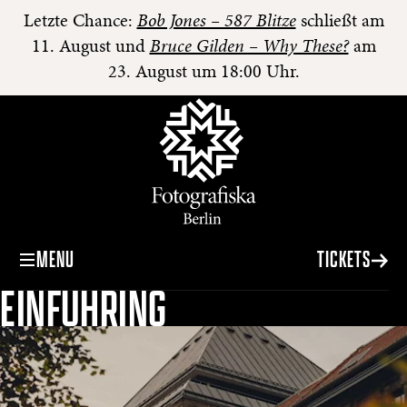
Letzte Chance:
Bob Jones – 587 Blitze
schließt am
11. August und
Bruce Gilden – Why These?
am
23. August um 18:00 Uhr.
MENU
TICKETS
EINFÜHRING