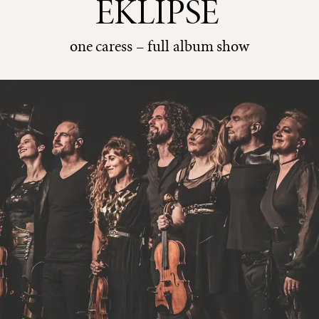
EKLIPSE
one caress – full album show