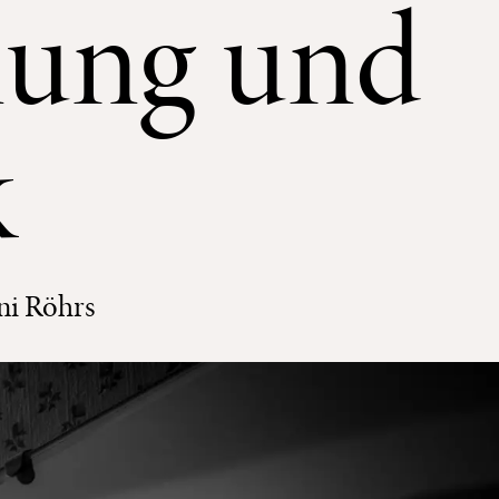
nung und
k
ni Röhrs