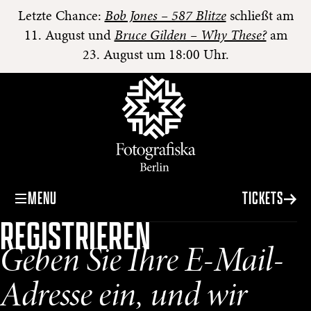
Letzte Chance:
Bob Jones – 587 Blitze
schließt am
11. August und
Bruce Gilden – Why These?
am
23. August um 18:00 Uhr.
MENU
TICKETS
REGISTRIEREN
Geben Sie Ihre E-Mail-
Adresse ein, und wir