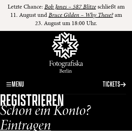
Letzte Chance:
Bob Jones – 587 Blitze
schließt am
11. August und
Bruce Gilden – Why These?
am
23. August um 18:00 Uhr.
MENU
TICKETS
REGISTRIEREN
Schon ein Konto?
Eintragen