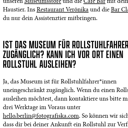
unseren
Museumsstore
und die
Café Bar
mit dei
Haustier. Ins
Restaurant Verōnika
und die
Bar Cl
du nur dein Assistenztier mitbringen.
IST DAS MUSEUM FÜR ROLLSTUHLFAHRE
ZUGÄNGLICH? KANN ICH VOR ORT EINEN
ROLLSTUHL AUSLEIHEN?
Ja, das Museum ist für Rollstuhlfahrer*innen
uneingeschränkt zugänglich. Wenn du einen Roll
ausleihen möchtest, dann kontaktiere uns bitte m
drei Werktage im Voraus unter
hello.berlin@fotografiska.com
. So können wir sich
dass dir bei deiner Ankunft ein Rollstuhl zur Ve