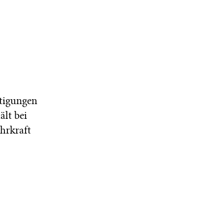
htigungen
ält bei
ehrkraft