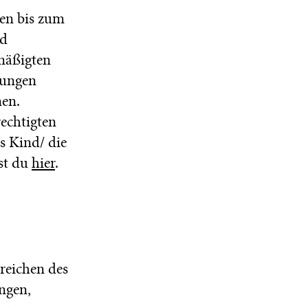
ten bis zum
nd
rmäßigten
llungen
nen.
rechtigten
as Kind/ die
est du
hier
.
ereichen des
ngen,