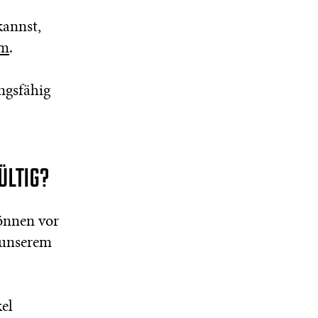
kannst,
om
.
ngsfähig
ÜLTIG?
önnen vor
 unserem
el