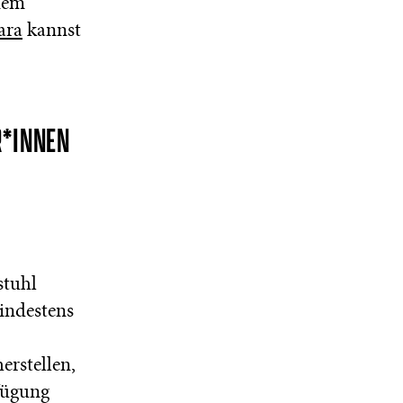
nem
ara
kannst
R*INNEN
stuhl
indestens
erstellen,
rfügung