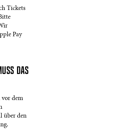
ch Tickets
Bitte
Wir
Apple Pay
MUSS DAS
n vor dem
m
l über den
ung.