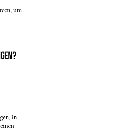
urcen, um
NGEN?
gen, in
 einen